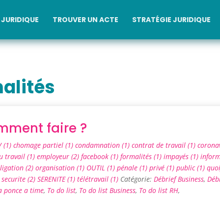
JURIDIQUE
TROUVER UN ACTE
STRATÉGIE JURIDIQUE
alités
mment faire ?
 (1)
chomage partiel (1)
condamnation (1)
contrat de travail (1)
coronav
u travail (1)
employeur (2)
facebook (1)
formalités (1)
impayés (1)
infor
ligation (2)
organisation (1)
OUTIL (1)
pénale (1)
privé (1)
public (1)
quoi
)
securite (2)
SERENITE (1)
télétravail (1)
Catégorie:
Débrief Business
,
Déb
a ponce a time
,
To do list
,
To do list Business
,
To do list RH
,