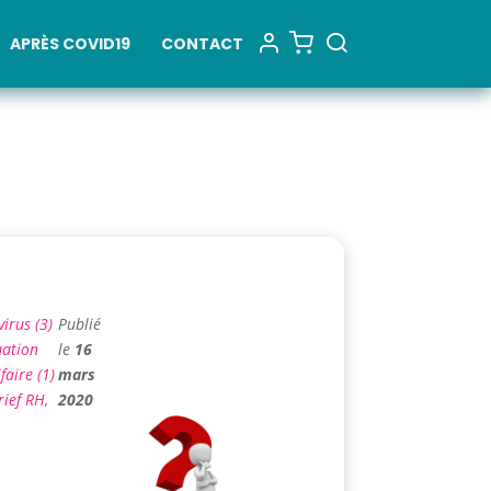
APRÈS COVID19
CONTACT
irus (3)
Publié
mation
le
16
faire (1)
mars
rief RH
,
2020