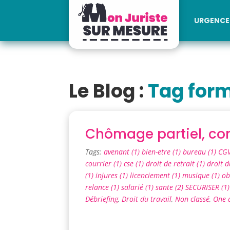
URGENCE 
Le Blog :
Tag form
Chômage partiel, co
Tags:
avenant (1)
bien-etre (1)
bureau (1)
CGV
courrier (1)
cse (1)
droit de retrait (1)
droit d
(1)
injures (1)
licenciement (1)
musique (1)
ob
relance (1)
salarié (1)
sante (2)
SECURISER (1
Débriefing
,
Droit du travail
,
Non classé
,
One 