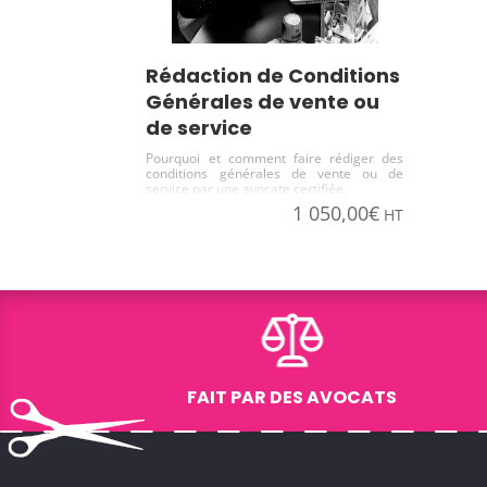
Rédaction de Conditions
Générales de vente ou
de service
Pourquoi et comment faire rédiger des
conditions générales de vente ou de
service par une avocate certifiée.
1 050,00
€
HT
FAIT PAR DES AVOCATS