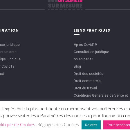
IGATION
LIENS PRATIQUES
ce juridique
Après Covid19
er un acte
Consultation juridique
égie juridique
on en parle !
s Covid19
Blog
act
Droit des sociétés
Droit commercial
Droit du travail
Conditions Générales de Vente et
d’Utilisations
 l'expérience la plus pertinente en mémorisant vos préférences et e
ous pouvez visiter les « Paramètres des cookies » pour fournir un 
litique de Cookies
.
Réglages des Cookies
Rejeter
Tout accepte
E DE PROTECTION DES DONNÉES PERSONNELLES
POLITIQUE DE COOKIES