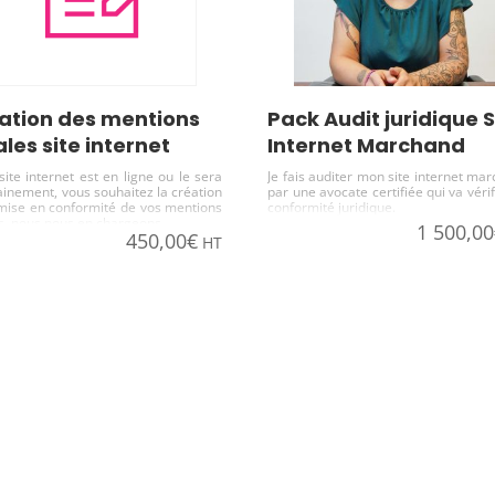
Pack Audit juridique Site
ales site internet
Internet Marchand
site internet est en ligne ou le sera
Je fais auditer mon site internet ma
inement, vous souhaitez la création
par une avocate certifiée qui va vérif
mise en conformité de vos mentions
conformité juridique.
es, nous nous en chargeons.
1 500,00
450,00
€
HT