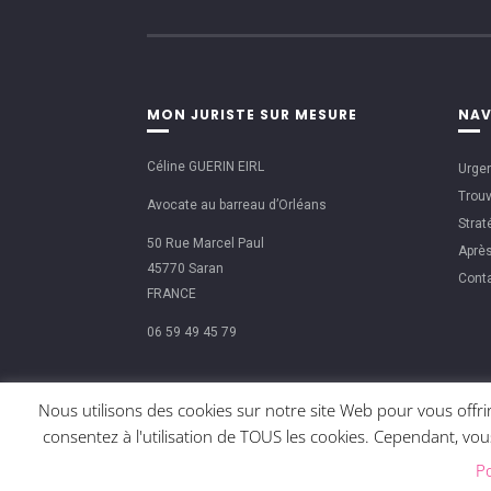
MON JURISTE SUR MESURE
NAV
Céline GUERIN EIRL
Urgen
Trouv
Avocate au barreau d’Orléans
Strat
50 Rue Marcel Paul
Aprè
45770 Saran
Cont
FRANCE
06 59 49 45 79
Nous utilisons des cookies sur notre site Web pour vous offrir
consentez à l'utilisation de TOUS les cookies. Cependant, v
Po
MENTIONS LÉGALES
CHART