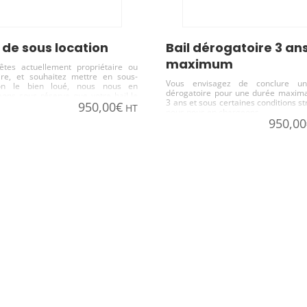
il de sous location
bail dérogatoire 3 ans
maximum
êtes actuellement propriétaire ou
aire, et souhaitez mettre en sous-
Vous envisagez de conclure un
ion le bien loué, nous nous en
dérogatoire pour une durée maxim
ons sous réserve que votre bail le
3 ans et sous certaines conditions str
950,00
€
tte.
HT
nous nous en chargeons
950,00