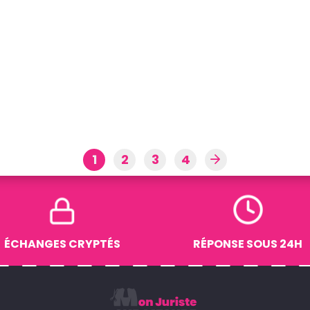
1
2
3
4
→
ÉCHANGES CRYPTÉS
RÉPONSE SOUS 24H