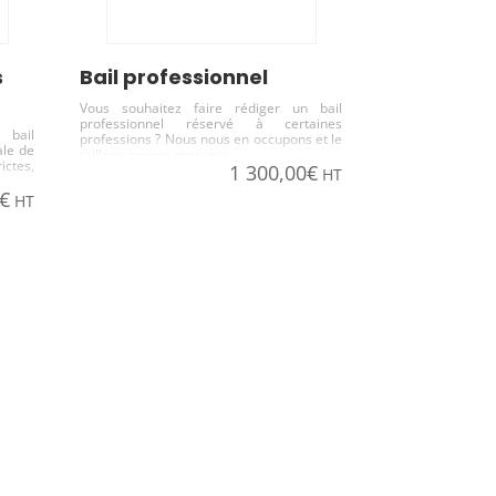
Bail professionnel
Vous souhaitez faire rédiger un bail
professionnel réservé à certaines
 bail
professions ? Nous nous en occupons et le
ale de
taillons sur vos mesures
ictes,
1 300,00
€
HT
€
HT