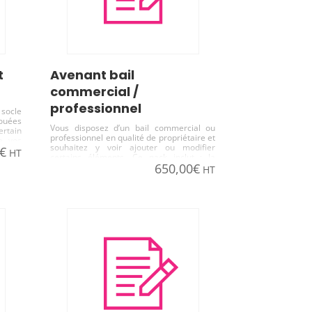
avenant bail
commercial /
professionnel
 socle
nouées
Vous disposez d’un bail commercial ou
ertain
professionnel en qualité de propriétaire et
de vos
souhaitez y voir ajouter ou modifier
€
u des
HT
certains éléments. Ce pack inclut : la
té de
650,00
€
rédaction de l’avenant pour 1 ou 2 clauses
HT
as de
ion ou