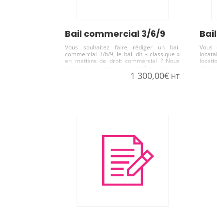
bail commercial 3/6/9
ba
Vous souhaitez faire rédiger un bail
Vous 
commercial 3/6/9, le bail dit « classique »
locat
en matière de droit commercial ? Nous
locat
nous en occupons et le taillons sur vos
charge
1 300,00
€
mesures.
perme
HT