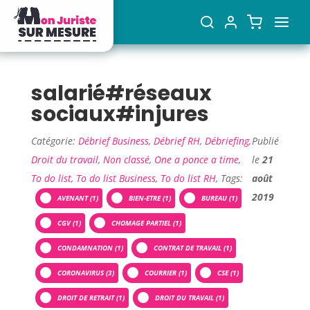
salarié#réseaux
sociaux#injures
Catégorie:
Débrief Business
,
Débrief RH
,
Débriefing
,
Publié
Droit du travail
,
Non classé
,
One a ponce a time
,
le
21
To do list
,
To do list Business
,
To do list RH
, Tags:
août
2019
AVENANT (1)
BIEN-ETRE (1)
BUREAU (1)
CGV (1)
CHOMAGE PARTIEL (1)
CONDAMNATION (1)
CONTRAT DE TRAVAIL (1)
CORONAVIRUS (3)
COURRIER (1)
CSE (1)
DROIT DE RETRAIT (1)
DROIT DU TRAVAIL (1)