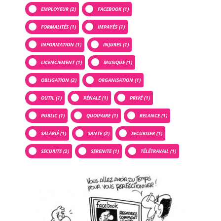
EMPLOYEUR (2)
FACEBOOK (1)
FORMALITÉS (1)
IMPAYÉS (1)
INFORMATION (1)
INJURES (1)
LICENCIEMENT (1)
MUSIQUE (1)
OBLIGATION (2)
ORGANISATION (1)
OUTIL (1)
PÉNALE (1)
PRIVÉ (1)
PUBLIC (1)
QUOIFAIRE (1)
RELANCE (1)
SALARIÉ (1)
SANTE (2)
SECURISER (1)
SECURITE (2)
SERENITE (1)
TÉLÉTRAVAIL (1)