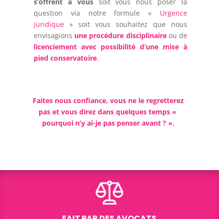
s’offrent à vous
soit vous nous poser la
question via notre formule «
Urgence
juridique
» soit vous souhaitez que nous
envisagions
une procédure disciplinaire
ou de
licenciement avec possibilité d’une mise à
pied conservatoire
.
Faites nous confiance, vous ne le regretterez
pas et vous direz dans quelques temps «
pourquoi n’y ai-je pas penser avant ? ».
FAIT PAR DES AVOCATS